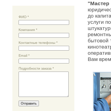
"Мастер 
юридичес
до капит
ФИО
*
услуги п
штукатур
Компания
*
ремонтны
бытовой 
Контактные телефоны
*
кинотеат
оператив
Email
*
Вам врем
Подробности заказа
*